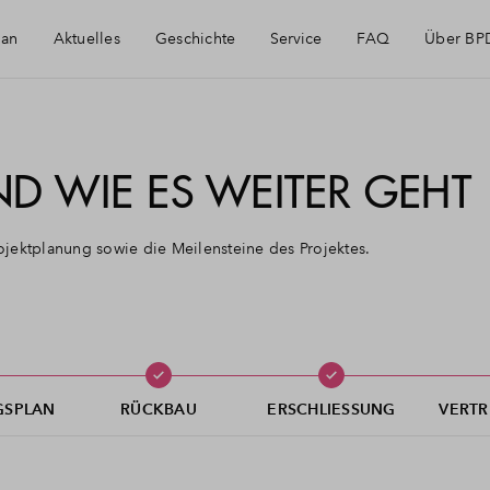
lan
Aktuelles
Geschichte
Service
FAQ
Über BP
Newsletter-Anmeldung
ND WIE ES WEITER GEHT
Projektplanung sowie die Meilensteine des Projektes.
GSPLAN
RÜCKBAU
ERSCHLIESSUNG
VERTR