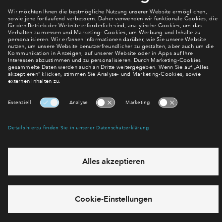
Verpassen Sie zu diesem Wohnprojekt keine Neuigkeiten
mehr! Wir halten Sie auf dem Laufenden – mit unserem
regelmäßig erscheinenden Newsletter informieren wir Sie
über den Stand dieses und weiterer Neubauprojekte.
E-Mail-Adresse
Abonnieren
Möchten Sie wissen, was wir mit Ihren Daten machen? Klicken Sie hier
für unsere
Datenschutzerklärung
.
Sie haben eine Frage? Dann rufen Sie uns gerne an (
+49 69
50603738)
oder hinterlassen Sie eine Nachricht über das
Formular: