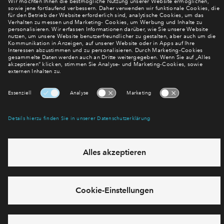
mehr! Wir halten Sie auf dem Laufenden – mit unserem
regelmäßig erscheinenden Newsletter informieren wir Sie
über den Stand dieses und weiterer Neubauprojekte.
E-Mail-Adresse
Abonnieren
Möchten Sie wissen, was wir mit Ihren Daten machen? Klicken Sie hier
für unsere
Datenschutzerklärung
.
Sie haben eine Frage? Dann rufen Sie uns gerne an (
+49 69
50603738)
oder hinterlassen Sie eine Nachricht über das
Formular: